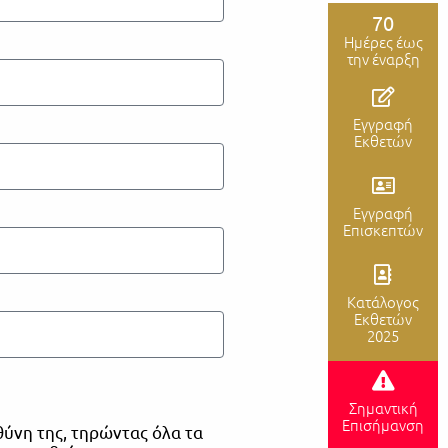
70
Ημέρες έως
την έναρξη
Εγγραφή
Εκθετών
Εγγραφή
Επισκεπτών
Κατάλογος
Εκθετών
2025
Σημαντική
Επισήμανση
θύνη της, τηρώντας όλα τα