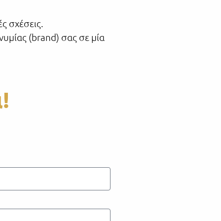
ς σχέσεις.
υμίας (brand) σας σε μία
!