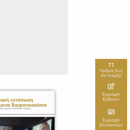
71
Ημέρες έως
την έναρξη
Εγγραφή
Εκθετών
Εγγραφή
Επισκεπτών