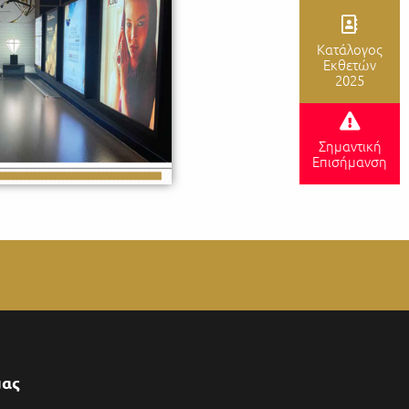
Κατάλογος
Εκθετών
2025
Σημαντική
Επισήμανση
μας