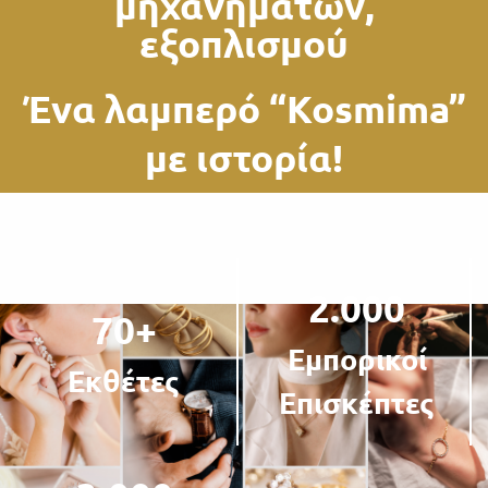
μηχανημάτων,
εξοπλισμού
Ένα λαμπερό “Kosmima”
με ιστορία!
2.000
70
+
Εμπορικοί
Εκθέτες
Επισκέπτες