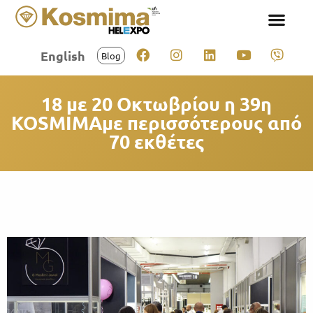
English
Blog
18 με 20 Οκτωβρίου η 39η
KOSMIMAμε περισσότερους από
70 εκθέτες