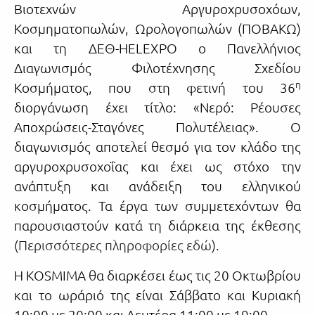
Βιοτεχνών Αργυροχρυσοχόων,
Κοσμηματοπωλών, Ωρολογοπωλών (ΠΟΒΑΚΩ)
και τη ΔΕΘ-HELEXPO ο Πανελλήνιος
Διαγωνισμός Φιλοτέχνησης Σχεδίου
η
Κοσμήματος, που στη φετινή του 36
διοργάνωση έχει τίτλο: «Νερό: Ρέουσες
Αποχρώσεις-Σταγόνες Πολυτέλειας». Ο
διαγωνισμός αποτελεί θεσμό για τον κλάδο της
αργυροχρυσοχοΐας και έχει ως στόχο την
ανάπτυξη και ανάδειξη του ελληνικού
κοσμήματος. Τα έργα των συμμετεχόντων θα
παρουσιαστούν κατά τη διάρκεια της έκθεσης
(
Περισσότερες πληροφορίες εδώ
).
Η KOSMIMA θα διαρκέσει έως τις 20 Οκτωβρίου
και το ωράριό της είναι Σάββατο και Κυριακή
10:00 με 20:00 και Δευτέρα 11:00 με 19:00.