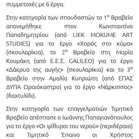
συμμετοχές με 6 έργα.
ο
Στην κατηγορία των σπουδαστών το 1
Βραβείο
απονεμήθηκε στον Κωνσταντίνο
Παπαδημητρίου (από Ι.ΙΕΚ MOKUME ART
STUDIES) για το έργο «Χορός στο κύμα»
ο
(σκουλαρίκια), το 2
Βραβείο στη Μαρία
Κουμάκη (από Ε.Ε.Σ. GALILEO) για το έργο
ο
«Δάκρυα της αυγής» (σκουλαρίκια) και το 3
Βραβείο στην Αμαλία Κυπριώτη (από ΕΠΑΣ
ΔΥΠΑ Ωραιόκαστρο) για το έργο «Νάρκισσος»
(δαχτυλίδι).
Στην κατηγορία των επαγγελματιών Τιμητικό
Βραβείο απέσπασε ο Ιωάννης Παπαγιανόπουλος
για το έργο «Οι ψίθυροι του νερού» (περιδέραιο)
και Τιμητικό Έπαινο οι Χρήστος