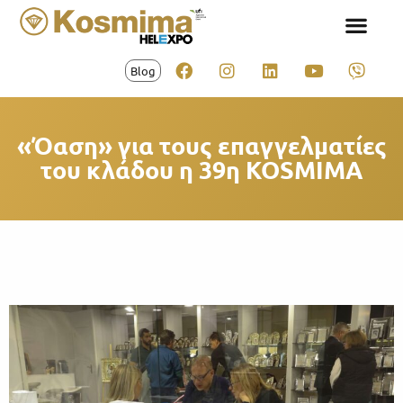
Blog
«Όαση» για τους επαγγελματίες
του κλάδου η 39η KOSMIMA